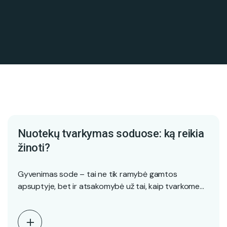
Nuotekų tvarkymas soduose: ką reikia
žinoti?
Gyvenimas sode – tai ne tik ramybė gamtos
apsuptyje, bet ir atsakomybė už tai, kaip tvarkome…