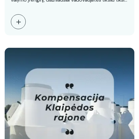
– užtikrinti švarią aplinką,…