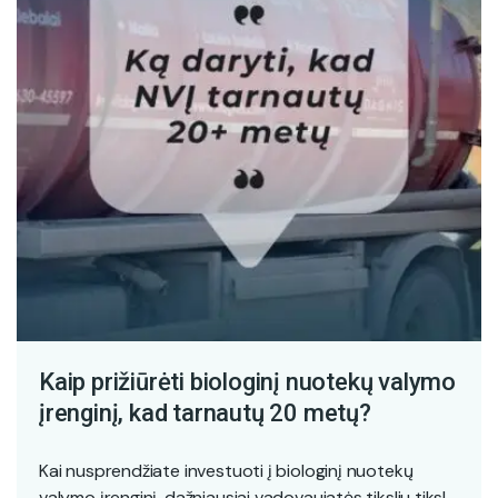
Kaip prižiūrėti biologinį nuotekų valymo
įrenginį, kad tarnautų 20 metų?
Kai nusprendžiate investuoti į biologinį nuotekų
valymo įrenginį, dažniausiai vadovaujatės tiksliu tikslu