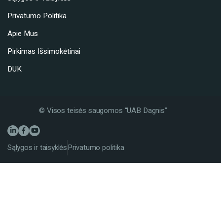
Privatumo Politika
Apie Mus
Pirkimas Išsimokėtinai
DUK
© Visos teisės saugomos “UAB Dagnis”
Sąlygos ir taisyklės
Privatumo politika