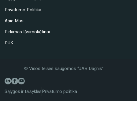
Privatumo Politika
Apie Mus
Pirkimas Išsimokėtinai
DUK
© Visos teisės saugomos “UAB Dagnis”
Sąlygos ir taisyklės
Privatumo politika