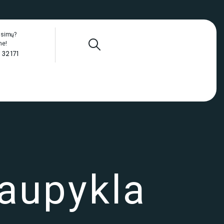
ausimų?
me!
 32 171
aupykla