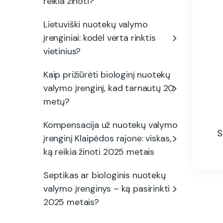
reikia žinoti?
Lietuviški nuotekų valymo
įrenginiai: kodėl verta rinktis
vietinius?
Kaip prižiūrėti biologinį nuotekų
valymo įrenginį, kad tarnautų 20
metų?
Kompensacija už nuotekų valymo
S
įrenginį Klaipėdos rajone: viskas,
ką reikia žinoti 2025 metais
Septikas ar biologinis nuotekų
valymo įrenginys – ką pasirinkti
2025 metais?