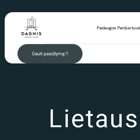
Paslaugos
Parduotuv
Gauti pasiūlymą
Lietau