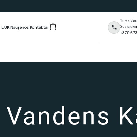
Turite kl
Susisieki
ė
DUK
Naujienos
Kontaktai
+370 673
s Vandens K