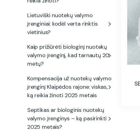
reikia žinoti?
Lietuviški nuotekų valymo
įrenginiai: kodėl verta rinktis
vietinius?
Kaip prižiūrėti biologinį nuotekų
valymo įrenginį, kad tarnautų 20
metų?
Kompensacija už nuotekų valymo
S
įrenginį Klaipėdos rajone: viskas,
ką reikia žinoti 2025 metais
Septikas ar biologinis nuotekų
valymo įrenginys – ką pasirinkti
2025 metais?