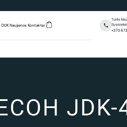
Turite kl
Susisieki
ė
DUK
Naujienos
Kontaktai
+370 673
ECOH JDK-