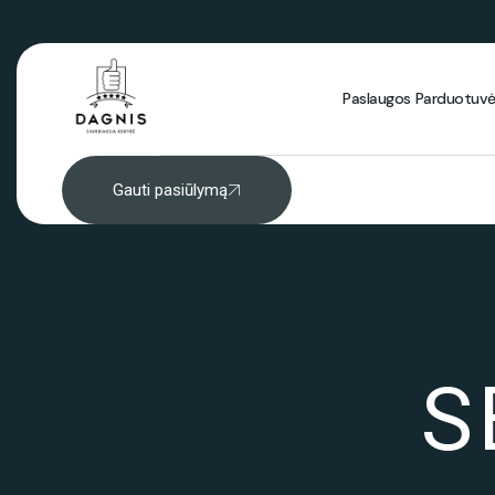
Paslaugos
Parduotuv
Gauti pasiūlymą
S