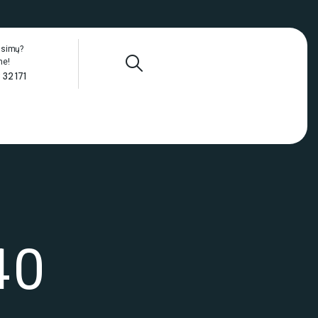
ausimų?
me!
 32 171
40