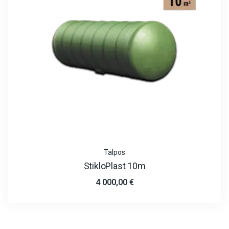
Talpos
StikloPlast 10m
4 000,00
€