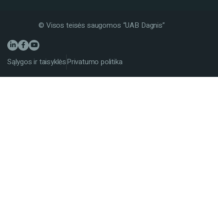
© Visos teisės saugomos “UAB Dagnis”
Sąlygos ir taisyklės
Privatumo politika