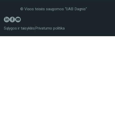
© Visos teisės saugomos “UAB Dagnis”
Sąlygos ir taisyklės
Privatumo politika