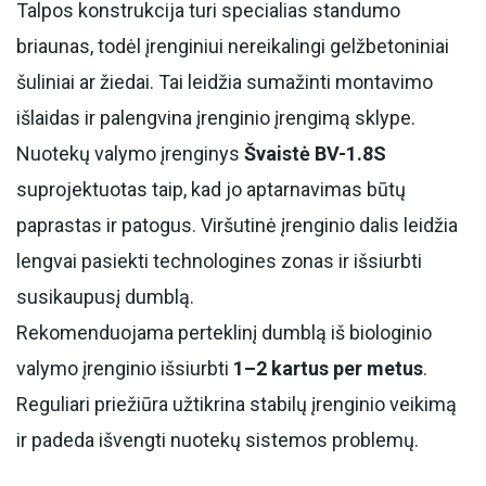
Talpos konstrukcija turi specialias standumo
briaunas, todėl įrenginiui nereikalingi gelžbetoniniai
šuliniai ar žiedai. Tai leidžia sumažinti montavimo
išlaidas ir palengvina įrenginio įrengimą sklype.
Nuotekų valymo įrenginys
Švaistė BV-1.8S
suprojektuotas taip, kad jo aptarnavimas būtų
paprastas ir patogus. Viršutinė įrenginio dalis leidžia
lengvai pasiekti technologines zonas ir išsiurbti
susikaupusį dumblą.
Rekomenduojama perteklinį dumblą iš biologinio
valymo įrenginio išsiurbti
1–2 kartus per metus
.
Reguliari priežiūra užtikrina stabilų įrenginio veikimą
ir padeda išvengti nuotekų sistemos problemų.