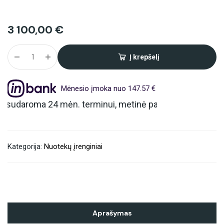
3 100,00
€
Į krepšelį
Alternative:
Mėnesio įmoka nuo 147.57 €
4 mėn. terminui, metinė palūkanų norma – 6.9%, sutarti
Kategorija:
Nuotekų įrenginiai
Aprašymas