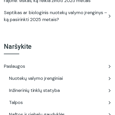
rajone: viskas, ką reikia žinoti 2025 metais
Septikas ar biologinis nuotekų valymo įrenginys –
ką pasirinkti 2025 metais?
Naršykite
Paslaugos
Nuotekų valymo įrenginiai
Inžinerinių tinklų statyba
Talpos
Naftos ir riebalų gaudyklės