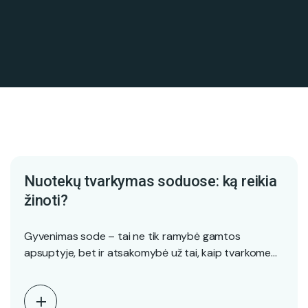
Nuotekų tvarkymas soduose: ką reikia
žinoti?
Gyvenimas sode – tai ne tik ramybė gamtos
apsuptyje, bet ir atsakomybė už tai, kaip tvarkome…