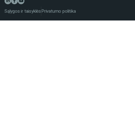
Sąlygos ir taisyklės
Privatumo politika