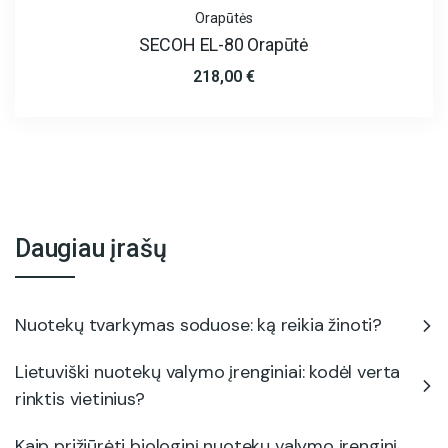
Orapūtės
SECOH EL-80 Orapūtė
218,00
€
Daugiau įrašų
Nuotekų tvarkymas soduose: ką reikia žinoti?
Lietuviški nuotekų valymo įrenginiai: kodėl verta
rinktis vietinius?
Kaip prižiūrėti biologinį nuotekų valymo įrenginį,