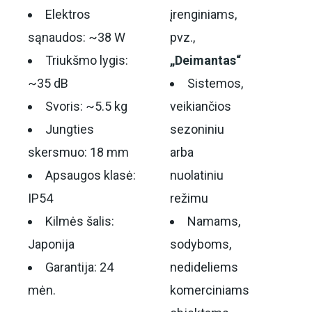
Elektros
įrenginiams,
sąnaudos: ~38 W
pvz.,
Triukšmo lygis:
„Deimantas“
~35 dB
Sistemos,
Svoris: ~5.5 kg
veikiančios
Jungties
sezoniniu
skersmuo: 18 mm
arba
Apsaugos klasė:
nuolatiniu
IP54
režimu
Kilmės šalis:
Namams,
Japonija
sodyboms,
Garantija: 24
nedideliems
mėn.
komerciniams