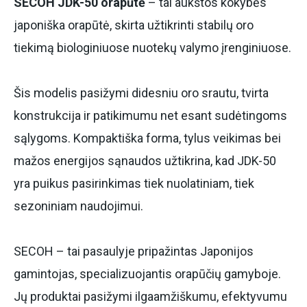
SECOH JDK-50 orapūtė
– tai aukštos kokybės
japoniška orapūtė, skirta užtikrinti stabilų oro
tiekimą biologiniuose nuotekų valymo įrenginiuose.
Šis modelis pasižymi didesniu oro srautu, tvirta
konstrukcija ir patikimumu net esant sudėtingoms
sąlygoms. Kompaktiška forma, tylus veikimas bei
mažos energijos sąnaudos užtikrina, kad JDK-50
yra puikus pasirinkimas tiek nuolatiniam, tiek
sezoniniam naudojimui.
SECOH – tai pasaulyje pripažintas Japonijos
gamintojas, specializuojantis orapūčių gamyboje.
Jų produktai pasižymi ilgaamžiškumu, efektyvumu