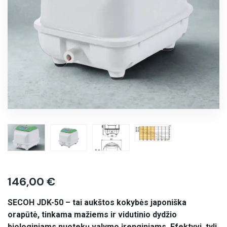
146,00
€
SECOH JDK-50 – tai aukštos kokybės japoniška
orapūtė, tinkama mažiems ir vidutinio dydžio
biologiniams nuotekų valymo įrenginiams. Efektyvi, tyli,