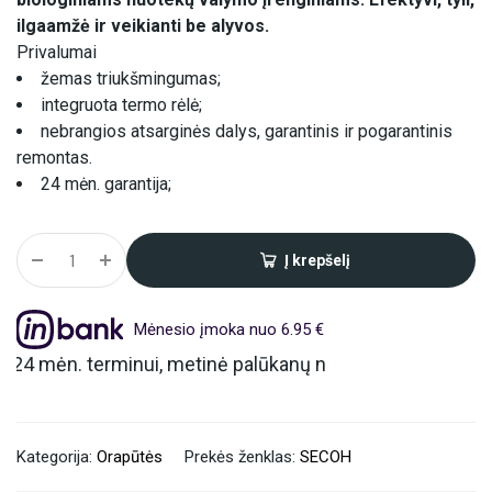
ilgaamžė ir veikianti be alyvos.
Privalumai
žemas triukšmingumas;
integruota termo rėlė;
nebrangios atsarginės dalys, garantinis ir pogarantinis
remontas.
24 mėn. garantija;
Į krepšelį
Alternative:
Mėnesio įmoka nuo 6.95 €
nui, metinė palūkanų norma – 6.9%, sutarties sudarymo m
Kategorija:
Orapūtės
Prekės ženklas:
SECOH