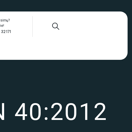
ausimų?
me!
 32 171
N 40:2012