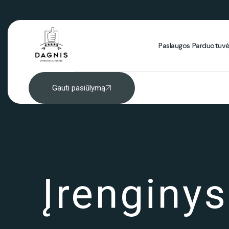
Paslaugos
Parduotuv
Gauti pasiūlymą
Įrenginy