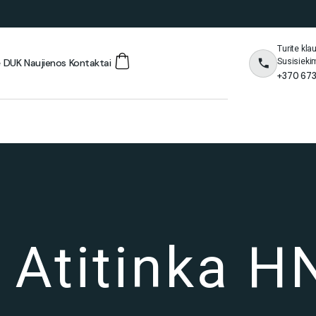
Turite kl
Susisieki
ė
DUK
Naujienos
Kontaktai
+370 673
s Atitinka H