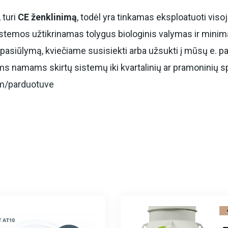
, turi
CE ženklinimą
, todėl yra tinkamas eksploatuoti vis
istemos užtikrinamas tolygus biologinis valymas ir mini
lų pasiūlymą, kviečiame susisiekti arba užsukti į mūsų e. 
ems namams skirtų sistemų iki kvartalinių ar pramoninių 
m/parduotuve