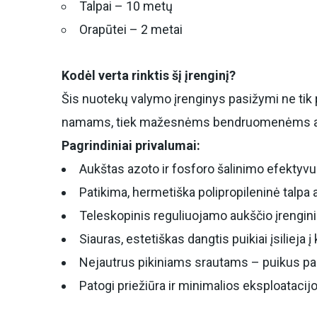
Talpai – 10 metų
Orapūtei – 2 metai
Kodėl verta rinktis šį įrenginį?
Šis nuotekų valymo įrenginys pasižymi ne tik p
namams, tiek mažesnėms bendruomenėms a
Pagrindiniai privalumai:
Aukštas azoto ir fosforo šalinimo efektyv
Patikima, hermetiška polipropileninė talpa 
Teleskopinis reguliuojamo aukščio įrenginio 
Siauras, estetiškas dangtis puikiai įsilieja į
Nejautrus pikiniams srautams – puikus pas
Patogi priežiūra ir minimalios eksploatacijo