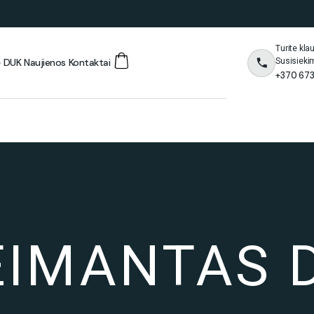
Turite kl
Susisieki
ė
DUK
Naujienos
Kontaktai
+370 673
EIMANTAS D