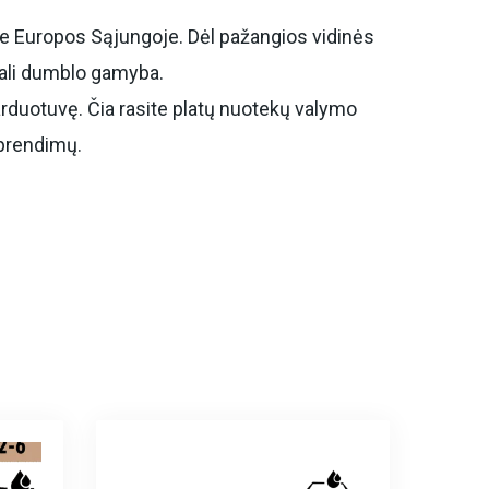
oje Europos Sąjungoje. Dėl pažangios vidinės
mali dumblo gamyba.
parduotuvę. Čia rasite platų nuotekų valymo
sprendimų.