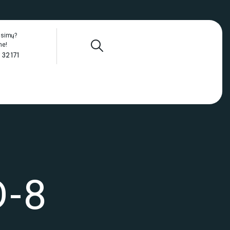
ausimų?
me!
 32 171
-8