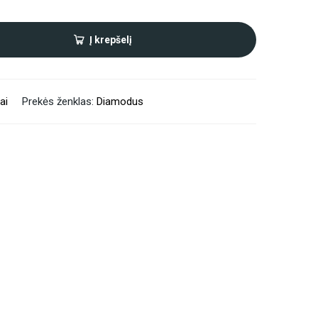
Į krepšelį
ai
Prekės ženklas:
Diamodus