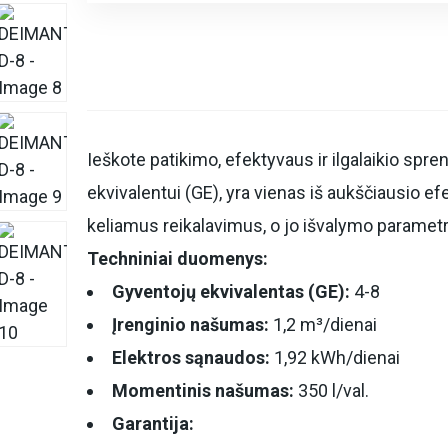
Ieškote patikimo, efektyvaus ir ilgalaikio sp
ekvivalentui (GE), yra vienas iš aukščiausio ef
keliamus reikalavimus, o jo išvalymo parametra
Techniniai duomenys:
Gyventojų ekvivalentas (GE):
4-8
Įrenginio našumas:
1,2 m³/dienai
Elektros sąnaudos:
1,92 kWh/dienai
Momentinis našumas:
350 l/val.
Garantija: