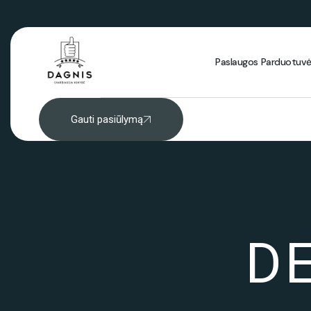
Paslaugos
Parduotuv
Gauti pasiūlymą
D