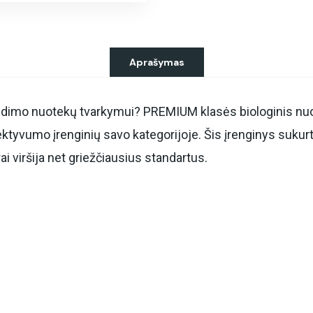
Aprašymas
rendimo nuotekų tvarkymui? PREMIUM klasės biologinis nuo
ektyvumo įrenginių savo kategorijoje. Šis įrenginys sukurt
i viršija net griežčiausius standartus.