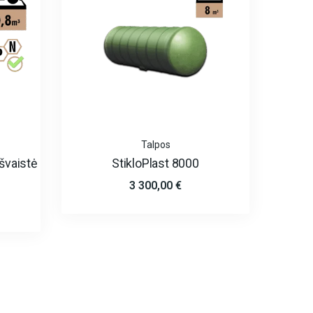
Talpos
švaistė
StikloPlast 8000
3 300,00
€