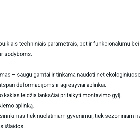
uikiais techniniais parametrais, bet ir funkcionalumu bei
r sodyboms.
umas – saugu gamtai ir tinkama naudoti net ekologiniuos
atspari deformacijoms ir agresyviai aplinkai.
kaklas leidžia lanksčiai pritaikyti montavimo gylį.
 kiemo aplinką.
irinkimas tiek nuolatiniam gyvenimui, tiek sezoniniam n
s išlaidos.