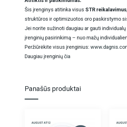
Atitiktis ir patikimumas:
Šis įrenginys atitinka visus
STR reikalavimus
struktūros ir optimizuotos oro paskirstymo s
Jei norite sužinoti daugiau ar gauti individua
įrenginių pasirinkimą – nuo mažų individuali
Peržiūrėkite visus įrenginius:
www.dagnis.co
Daugiau įrenginių
čia
Panašūs produktai