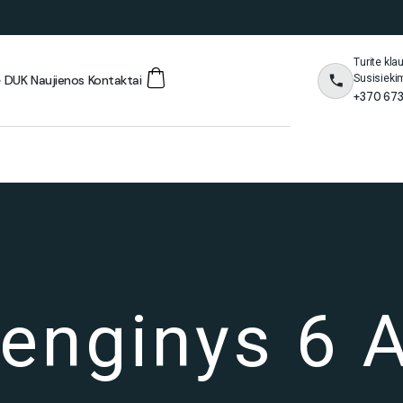
Turite kl
Susisieki
ė
DUK
Naujienos
Kontaktai
+370 673
renginys 6