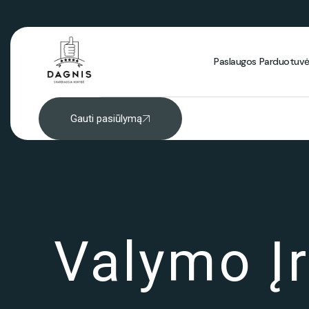
Paslaugos
Parduotuv
Gauti pasiūlymą
Valymo Į