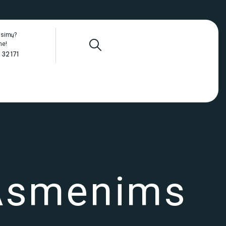
ausimų?
me!
 32 171
 Asmenims