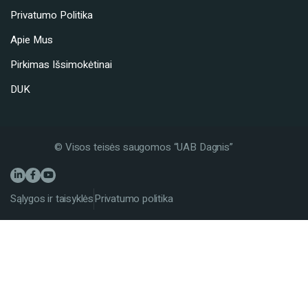
Privatumo Politika
Apie Mus
Pirkimas Išsimokėtinai
DUK
© Visos teisės saugomos “UAB Dagnis”
Sąlygos ir taisyklės
Privatumo politika