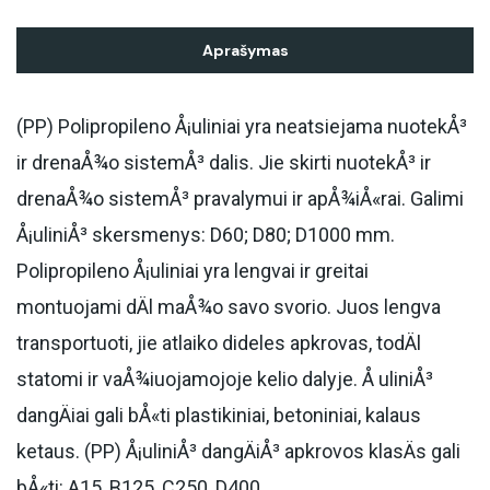
Aprašymas
(PP) Polipropileno Å¡uliniai yra neatsiejama nuotekÅ³
ir drenaÅ¾o sistemÅ³ dalis. Jie skirti nuotekÅ³ ir
drenaÅ¾o sistemÅ³ pravalymui ir apÅ¾iÅ«rai. Galimi
Å¡uliniÅ³ skersmenys: D60; D80; D1000 mm.
Polipropileno Å¡uliniai yra lengvai ir greitai
montuojami dÄl maÅ¾o savo svorio. Juos lengva
transportuoti, jie atlaiko dideles apkrovas, todÄl
statomi ir vaÅ¾iuojamojoje kelio dalyje. Å uliniÅ³
dangÄiai gali bÅ«ti plastikiniai, betoniniai, kalaus
ketaus. (PP) Å¡uliniÅ³ dangÄiÅ³ apkrovos klasÄs gali
bÅ«ti: A15, B125, C250, D400.