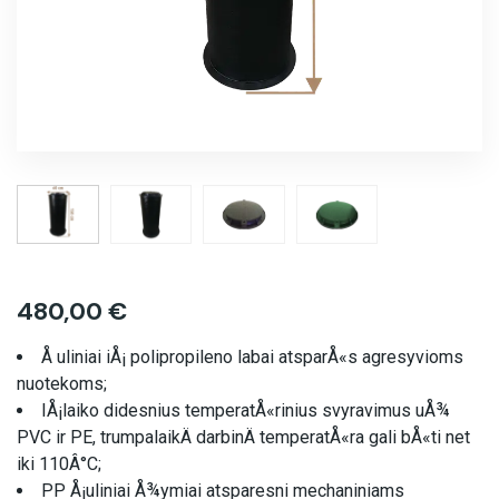
480,00
€
Å uliniai iÅ¡ polipropileno labai atsparÅ«s agresyvioms
nuotekoms;
IÅ¡laiko didesnius temperatÅ«rinius svyravimus uÅ¾
PVC ir PE, trumpalaikÄ darbinÄ temperatÅ«ra gali bÅ«ti net
iki 110Â°C;
PP Å¡uliniai Å¾ymiai atsparesni mechaniniams