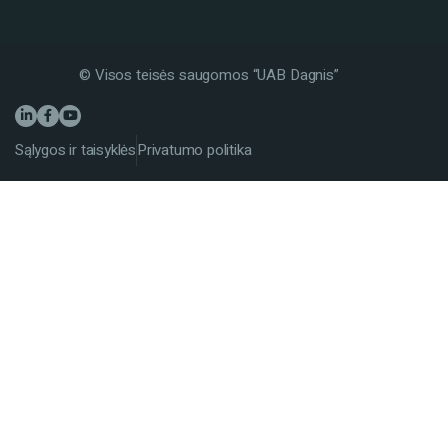
© Visos teisės saugomos “UAB Dagnis”
Sąlygos ir taisyklės
Privatumo politika