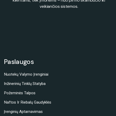
klientams, tiek įmonėms – nuo pirmo skambučio iki
veikiančios sistemos.
Paslaugos
Nuotekų Valymo Įrenginiai
Inžinerinių Tinklų Statyba
Požeminės Talpos
Naftos Ir Riebalų Gaudyklės
Įrenginių Aptarnavimas