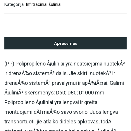
Kategorija:
Infiltraciniai šuliniai
Aprašymas
(PP) Polipropileno Å¡uliniai yra neatsiejama nuotekÅ³
ir drenaÅ¾o sistemÅ³ dalis. Jie skirti nuotekÅ³ ir
drenaÅ¾o sistemÅ³ pravalymui ir apÅ¾iÅ«rai. Galimi
Å¡uliniÅ³ skersmenys: D60; D80; D1000 mm.
Polipropileno Å¡uliniai yra lengvai ir greitai
montuojami dÄl maÅ¾o savo svorio. Juos lengva
transportuoti, jie atlaiko dideles apkrovas, todÄl