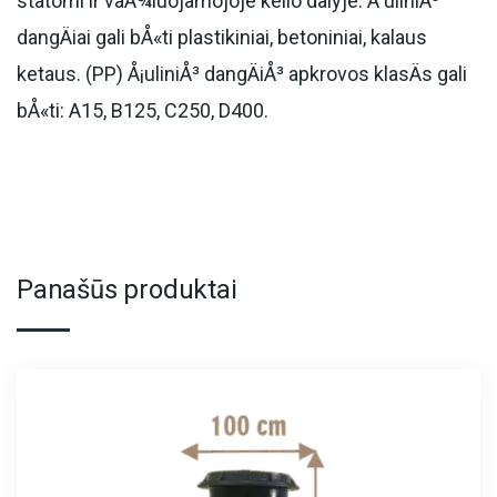
statomi ir vaÅ¾iuojamojoje kelio dalyje. Å uliniÅ³
dangÄiai gali bÅ«ti plastikiniai, betoniniai, kalaus
ketaus. (PP) Å¡uliniÅ³ dangÄiÅ³ apkrovos klasÄs gali
bÅ«ti: A15, B125, C250, D400.
Panašūs produktai