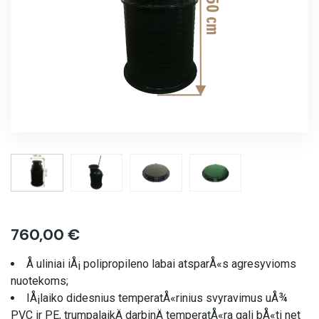
760,00
€
Å uliniai iÅ¡ polipropileno labai atsparÅ«s agresyvioms
nuotekoms;
IÅ¡laiko didesnius temperatÅ«rinius svyravimus uÅ¾
PVC ir PE, trumpalaikÄ darbinÄ temperatÅ«ra gali bÅ«ti net